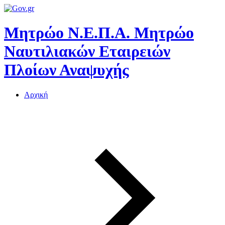
Μητρώο Ν.Ε.Π.Α.
Μητρώο
Ναυτιλιακών Εταιρειών
Πλοίων Αναψυχής
Αρχική