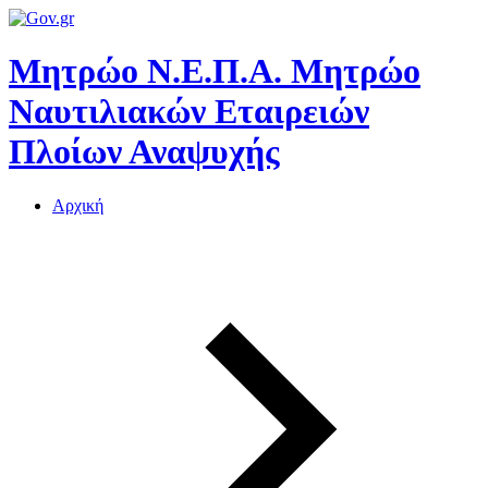
Μητρώο Ν.Ε.Π.Α.
Μητρώο
Ναυτιλιακών Εταιρειών
Πλοίων Αναψυχής
Αρχική