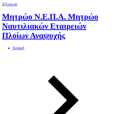
Μητρώο Ν.Ε.Π.Α.
Μητρώο
Ναυτιλιακών Εταιρειών
Πλοίων Αναψυχής
Αρχική