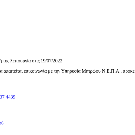
της λειτουργία στις
19/07/2022
.
ηνία απαιτείται επικοινωνία με την Υπηρεσία Μητρώου Ν.Ε.Π.Α., προκ
37 4439
ού