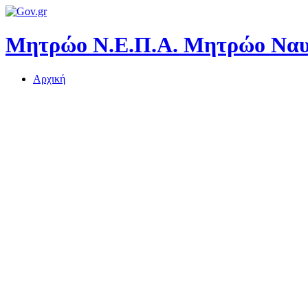
Μητρώο Ν.Ε.Π.Α.
Μητρώο Ναυτ
Αρχική