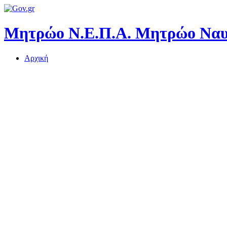
Μητρώο Ν.Ε.Π.Α.
Μητρώο Ναυτ
Αρχική