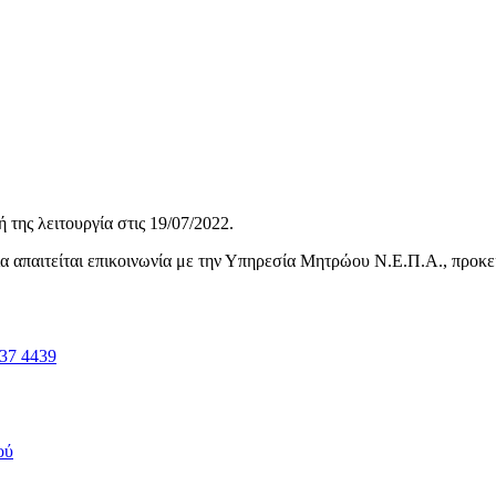
της λειτουργία στις
19/07/2022
.
ηνία απαιτείται επικοινωνία με την Υπηρεσία Μητρώου Ν.Ε.Π.Α., προκ
37 4439
ού