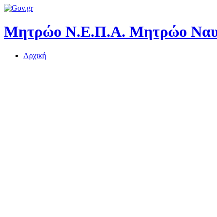
Μητρώο Ν.Ε.Π.Α.
Μητρώο Ναυτ
Αρχική