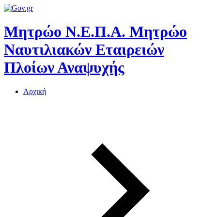
Μητρώο Ν.Ε.Π.Α.
Μητρώο
Ναυτιλιακών Εταιρειών
Πλοίων Αναψυχής
Αρχική