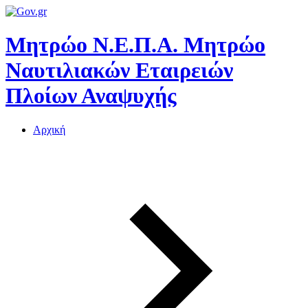
Μητρώο Ν.Ε.Π.Α.
Μητρώο
Ναυτιλιακών Εταιρειών
Πλοίων Αναψυχής
Αρχική