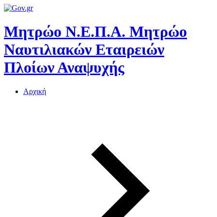
Μητρώο Ν.Ε.Π.Α.
Μητρώο
Ναυτιλιακών Εταιρειών
Πλοίων Αναψυχής
Αρχική