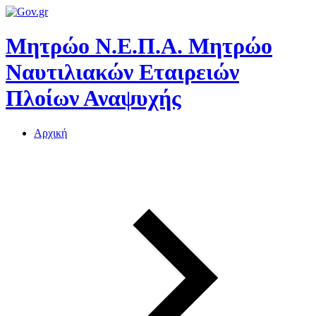
Μητρώο Ν.Ε.Π.Α.
Μητρώο
Ναυτιλιακών Εταιρειών
Πλοίων Αναψυχής
Αρχική