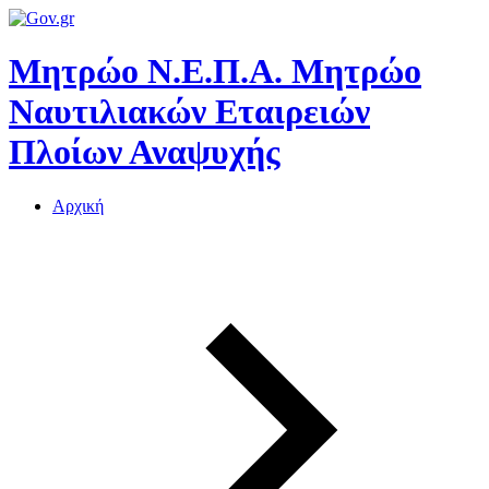
Μητρώο Ν.Ε.Π.Α.
Μητρώο
Ναυτιλιακών Εταιρειών
Πλοίων Αναψυχής
Αρχική