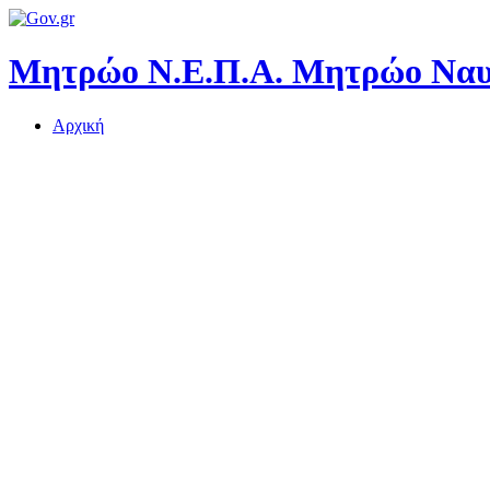
Μητρώο Ν.Ε.Π.Α.
Μητρώο Ναυτ
Αρχική