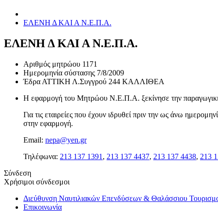
ΕΛΕΝΗ Δ ΚΑΙ Α Ν.Ε.Π.Α.
ΕΛΕΝΗ Δ ΚΑΙ Α Ν.Ε.Π.Α.
Αριθμός μητρώου
1171
Ημερομηνία σύστασης
7/8/2009
Έδρα
ΑΤΤΙΚΗ Λ.Συγγρού 244 ΚΑΛΛΙΘΕΑ
Η εφαρμογή του Μητρώου Ν.Ε.Π.Α. ξεκίνησε την παραγωγική 
Για τις εταιρείες που έχουν ιδρυθεί πριν την ως άνω ημερομ
στην εφαρμογή.
Email:
nepa@yen.gr
Τηλέφωνα:
213 137 1391
,
213 137 4437
,
213 137 4438
,
213 1
Σύνδεση
Χρήσιμοι σύνδεσμοι
Διεύθυνση Ναυτιλιακών Επενδύσεων & Θαλάσσιου Τουρισμ
Επικοινωνία