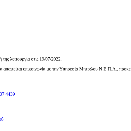
της λειτουργία στις
19/07/2022
.
ηνία απαιτείται επικοινωνία με την Υπηρεσία Μητρώου Ν.Ε.Π.Α., προκ
37 4439
ού