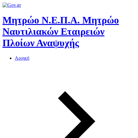
Μητρώο Ν.Ε.Π.Α.
Μητρώο
Ναυτιλιακών Εταιρειών
Πλοίων Αναψυχής
Αρχική