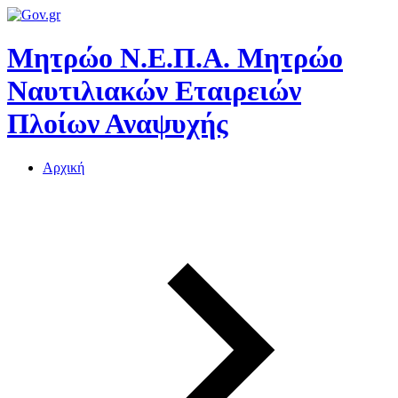
Μητρώο Ν.Ε.Π.Α.
Μητρώο
Ναυτιλιακών Εταιρειών
Πλοίων Αναψυχής
Αρχική