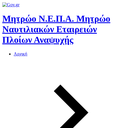
Μητρώο Ν.Ε.Π.Α.
Μητρώο
Ναυτιλιακών Εταιρειών
Πλοίων Αναψυχής
Αρχική