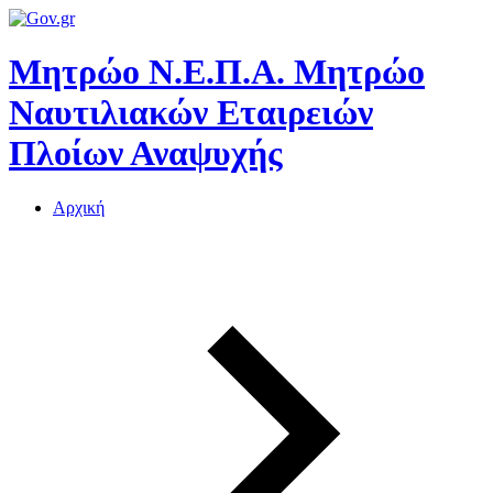
Μητρώο Ν.Ε.Π.Α.
Μητρώο
Ναυτιλιακών Εταιρειών
Πλοίων Αναψυχής
Αρχική