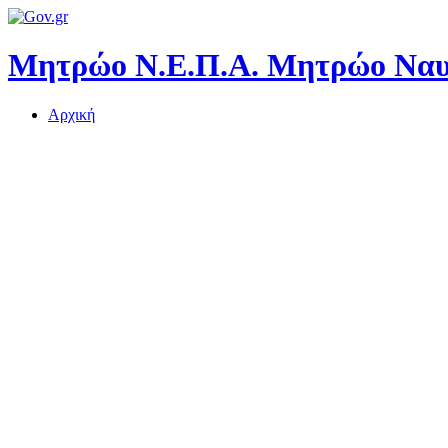
Μητρώο Ν.Ε.Π.Α.
Μητρώο Ναυτ
Αρχική