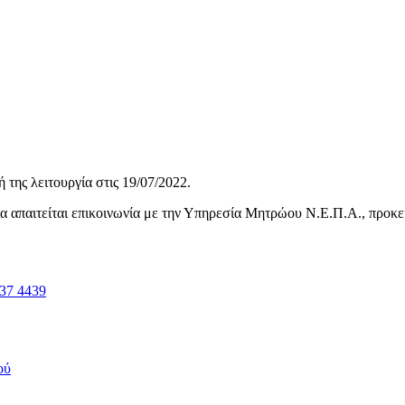
της λειτουργία στις
19/07/2022
.
ηνία απαιτείται επικοινωνία με την Υπηρεσία Μητρώου Ν.Ε.Π.Α., προκ
37 4439
ού