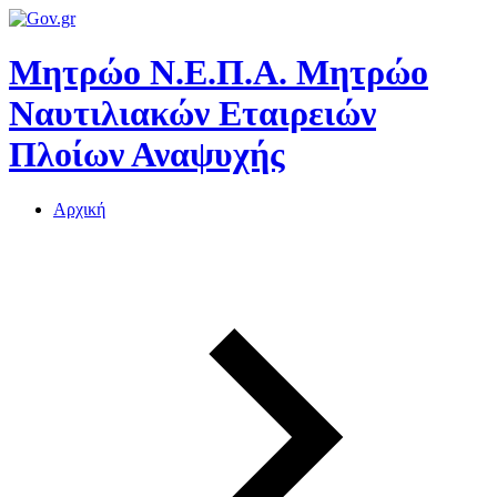
Μητρώο Ν.Ε.Π.Α.
Μητρώο
Ναυτιλιακών Εταιρειών
Πλοίων Αναψυχής
Αρχική