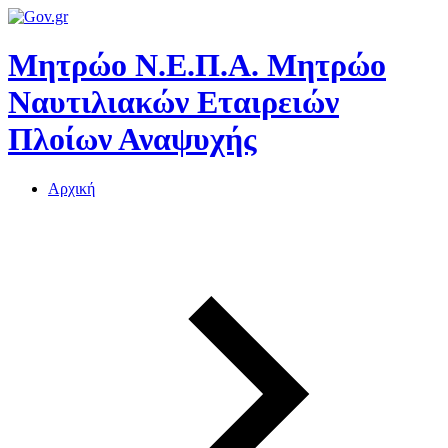
Μητρώο Ν.Ε.Π.Α.
Μητρώο
Ναυτιλιακών Εταιρειών
Πλοίων Αναψυχής
Αρχική