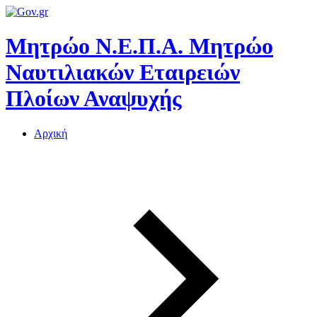
Μητρώο Ν.Ε.Π.Α.
Μητρώο
Ναυτιλιακών Εταιρειών
Πλοίων Αναψυχής
Αρχική