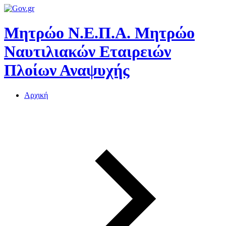
Μητρώο Ν.Ε.Π.Α.
Μητρώο
Ναυτιλιακών Εταιρειών
Πλοίων Αναψυχής
Αρχική