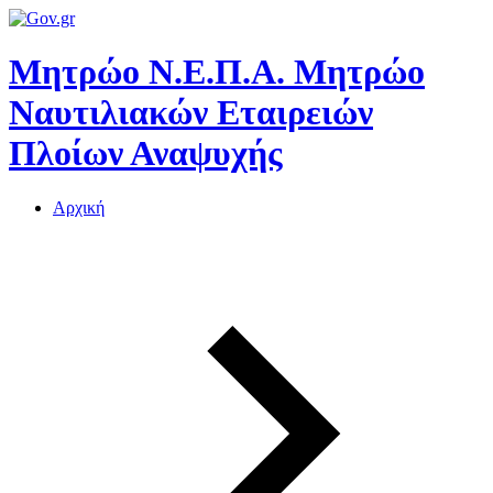
Μητρώο Ν.Ε.Π.Α.
Μητρώο
Ναυτιλιακών Εταιρειών
Πλοίων Αναψυχής
Αρχική