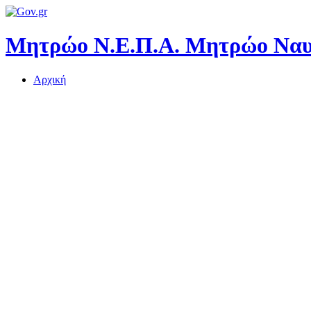
Μητρώο Ν.Ε.Π.Α.
Μητρώο Ναυτ
Αρχική