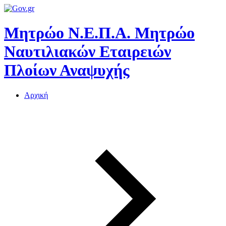
Μητρώο Ν.Ε.Π.Α.
Μητρώο
Ναυτιλιακών Εταιρειών
Πλοίων Αναψυχής
Αρχική