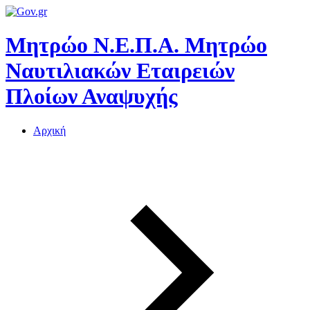
Μητρώο Ν.Ε.Π.Α.
Μητρώο
Ναυτιλιακών Εταιρειών
Πλοίων Αναψυχής
Αρχική