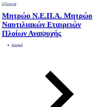
Μητρώο Ν.Ε.Π.Α.
Μητρώο
Ναυτιλιακών Εταιρειών
Πλοίων Αναψυχής
Αρχική