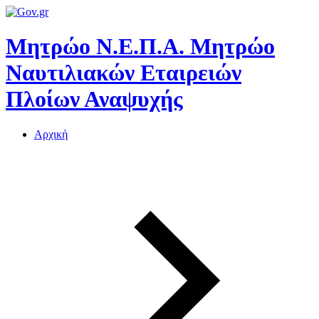
Μητρώο Ν.Ε.Π.Α.
Μητρώο
Ναυτιλιακών Εταιρειών
Πλοίων Αναψυχής
Αρχική