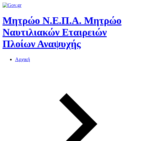
Μητρώο Ν.Ε.Π.Α.
Μητρώο
Ναυτιλιακών Εταιρειών
Πλοίων Αναψυχής
Αρχική