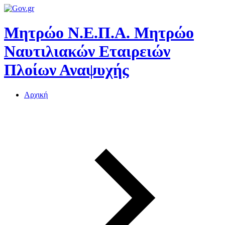
Μητρώο Ν.Ε.Π.Α.
Μητρώο
Ναυτιλιακών Εταιρειών
Πλοίων Αναψυχής
Αρχική