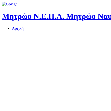
Μητρώο Ν.Ε.Π.Α.
Μητρώο Ναυτ
Αρχική