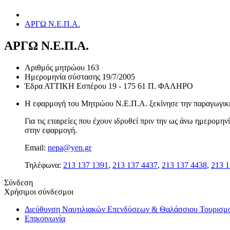
ΑΡΓΩ Ν.Ε.Π.Α.
ΑΡΓΩ Ν.Ε.Π.Α.
Αριθμός μητρώου
163
Ημερομηνία σύστασης
19/7/2005
Έδρα
ΑΤΤΙΚΗ Εσπέρου 19 - 175 61 Π. ΦΑΛΗΡΟ
Η εφαρμογή του Μητρώου Ν.Ε.Π.Α. ξεκίνησε την παραγωγική 
Για τις εταιρείες που έχουν ιδρυθεί πριν την ως άνω ημερομ
στην εφαρμογή.
Email:
nepa@yen.gr
Τηλέφωνα:
213 137 1391
,
213 137 4437
,
213 137 4438
,
213 1
Σύνδεση
Χρήσιμοι σύνδεσμοι
Διεύθυνση Ναυτιλιακών Επενδύσεων & Θαλάσσιου Τουρισμ
Επικοινωνία