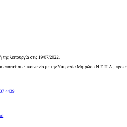
της λειτουργία στις
19/07/2022
.
ηνία απαιτείται επικοινωνία με την Υπηρεσία Μητρώου Ν.Ε.Π.Α., προκ
37 4439
ού