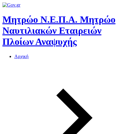
Μητρώο Ν.Ε.Π.Α.
Μητρώο
Ναυτιλιακών Εταιρειών
Πλοίων Αναψυχής
Αρχική