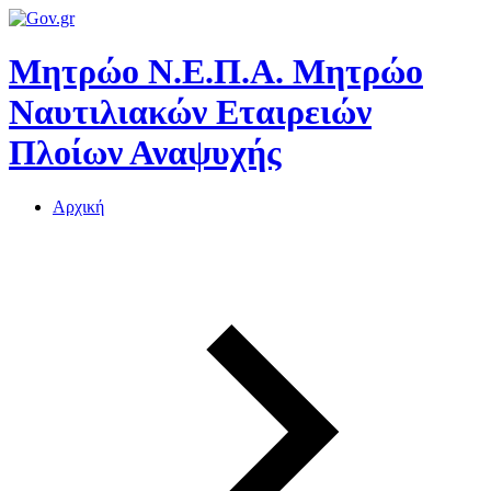
Μητρώο Ν.Ε.Π.Α.
Μητρώο
Ναυτιλιακών Εταιρειών
Πλοίων Αναψυχής
Αρχική