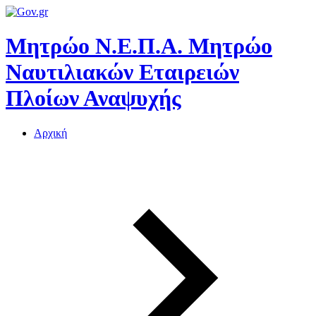
Μητρώο Ν.Ε.Π.Α.
Μητρώο
Ναυτιλιακών Εταιρειών
Πλοίων Αναψυχής
Αρχική