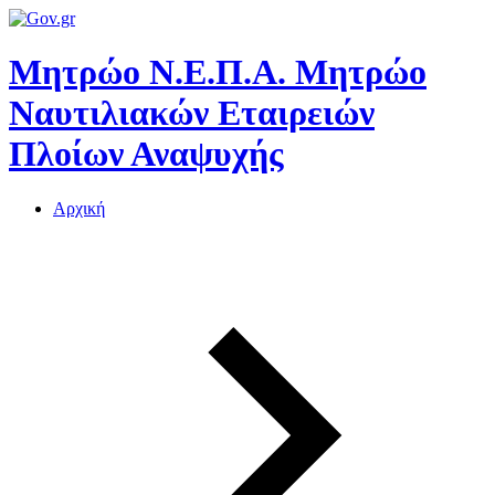
Μητρώο Ν.Ε.Π.Α.
Μητρώο
Ναυτιλιακών Εταιρειών
Πλοίων Αναψυχής
Αρχική