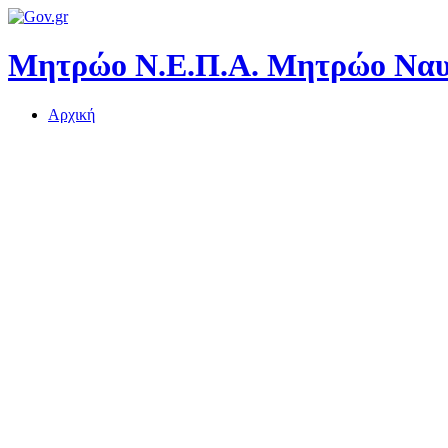
Μητρώο Ν.Ε.Π.Α.
Μητρώο Ναυτ
Αρχική