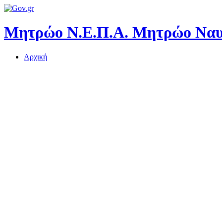
Μητρώο Ν.Ε.Π.Α.
Μητρώο Ναυτ
Αρχική