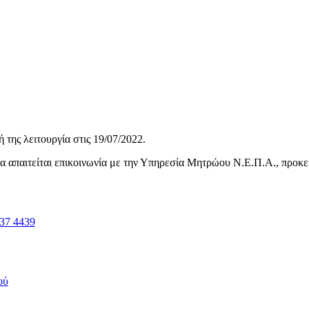
της λειτουργία στις
19/07/2022
.
ηνία απαιτείται επικοινωνία με την Υπηρεσία Μητρώου Ν.Ε.Π.Α., προκ
37 4439
ού