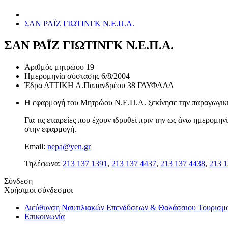
ΣΑΝ ΡΑΪΖ ΓΙΩΤΙΝΓΚ Ν.Ε.Π.Α.
ΣΑΝ ΡΑΪΖ ΓΙΩΤΙΝΓΚ Ν.Ε.Π.Α.
Αριθμός μητρώου
19
Ημερομηνία σύστασης
6/8/2004
Έδρα
ΑΤΤΙΚΗ Α.Παπανδρέου 38 ΓΛΥΦΑΔΑ
Η εφαρμογή του Μητρώου Ν.Ε.Π.Α. ξεκίνησε την παραγωγική 
Για τις εταιρείες που έχουν ιδρυθεί πριν την ως άνω ημερομ
στην εφαρμογή.
Email:
nepa@yen.gr
Τηλέφωνα:
213 137 1391
,
213 137 4437
,
213 137 4438
,
213 1
Σύνδεση
Χρήσιμοι σύνδεσμοι
Διεύθυνση Ναυτιλιακών Επενδύσεων & Θαλάσσιου Τουρισμ
Επικοινωνία