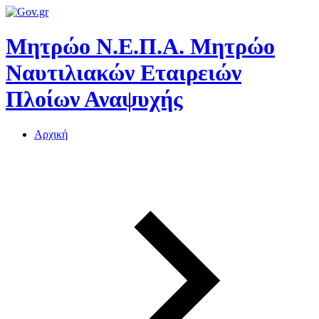
Μητρώο Ν.Ε.Π.Α.
Μητρώο
Ναυτιλιακών Εταιρειών
Πλοίων Αναψυχής
Αρχική