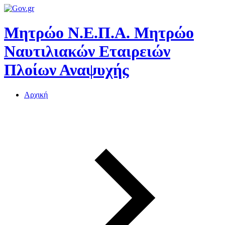
Μητρώο Ν.Ε.Π.Α.
Μητρώο
Ναυτιλιακών Εταιρειών
Πλοίων Αναψυχής
Αρχική