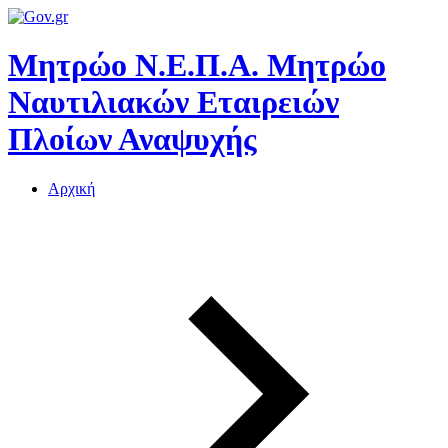
Μητρώο Ν.Ε.Π.Α.
Μητρώο
Ναυτιλιακών Εταιρειών
Πλοίων Αναψυχής
Αρχική