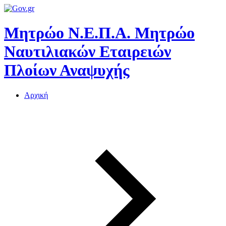
Μητρώο Ν.Ε.Π.Α.
Μητρώο
Ναυτιλιακών Εταιρειών
Πλοίων Αναψυχής
Αρχική