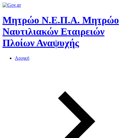
Μητρώο Ν.Ε.Π.Α.
Μητρώο
Ναυτιλιακών Εταιρειών
Πλοίων Αναψυχής
Αρχική