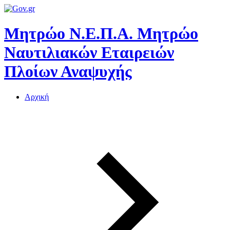
Μητρώο Ν.Ε.Π.Α.
Μητρώο
Ναυτιλιακών Εταιρειών
Πλοίων Αναψυχής
Αρχική