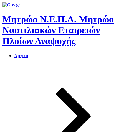
Μητρώο Ν.Ε.Π.Α.
Μητρώο
Ναυτιλιακών Εταιρειών
Πλοίων Αναψυχής
Αρχική