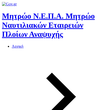
Μητρώο Ν.Ε.Π.Α.
Μητρώο
Ναυτιλιακών Εταιρειών
Πλοίων Αναψυχής
Αρχική