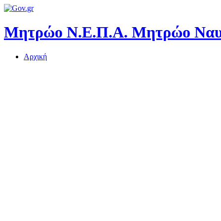
Μητρώο Ν.Ε.Π.Α.
Μητρώο Ναυτ
Αρχική