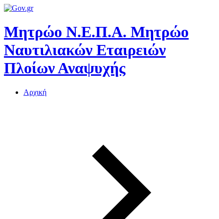
Μητρώο Ν.Ε.Π.Α.
Μητρώο
Ναυτιλιακών Εταιρειών
Πλοίων Αναψυχής
Αρχική