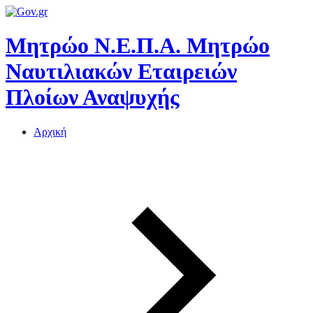
Μητρώο Ν.Ε.Π.Α.
Μητρώο
Ναυτιλιακών Εταιρειών
Πλοίων Αναψυχής
Αρχική