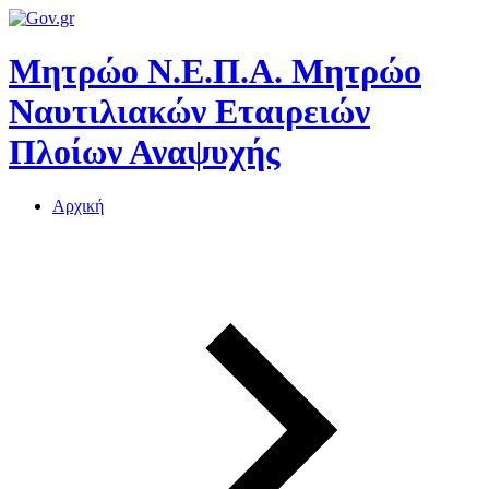
Μητρώο Ν.Ε.Π.Α.
Μητρώο
Ναυτιλιακών Εταιρειών
Πλοίων Αναψυχής
Αρχική