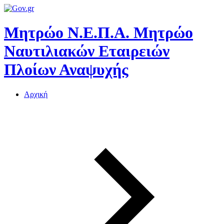
Μητρώο Ν.Ε.Π.Α.
Μητρώο
Ναυτιλιακών Εταιρειών
Πλοίων Αναψυχής
Αρχική