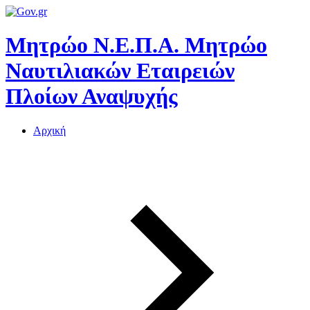
Μητρώο Ν.Ε.Π.Α.
Μητρώο
Ναυτιλιακών Εταιρειών
Πλοίων Αναψυχής
Αρχική